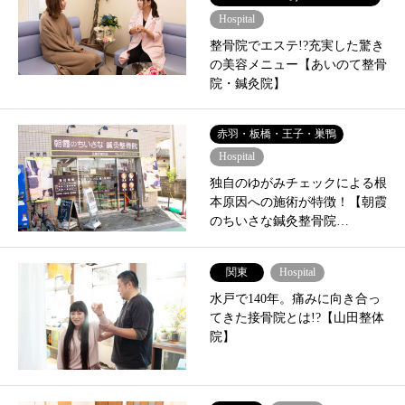
Hospital
整骨院でエステ!?充実した驚き
の美容メニュー【あいのて整骨
院・鍼灸院】
赤羽・板橋・王子・巣鴨
Hospital
独自のゆがみチェックによる根
本原因への施術が特徴！【朝霞
のちいさな鍼灸整骨院…
関東
Hospital
水戸で140年。痛みに向き合っ
てきた接骨院とは!?【山田整体
院】