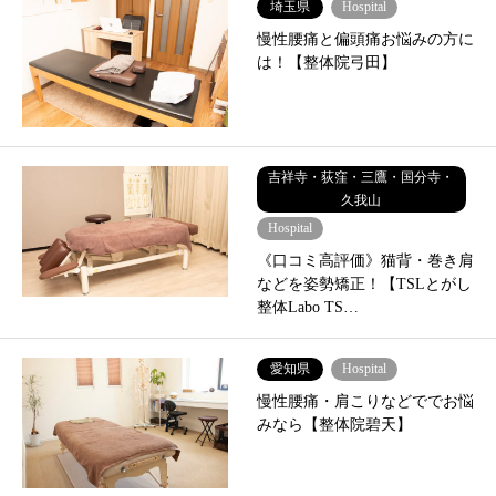
埼玉県
Hospital
慢性腰痛と偏頭痛お悩みの方に
は！【整体院弓田】
吉祥寺・荻窪・三鷹・国分寺・
久我山
Hospital
《口コミ高評価》猫背・巻き肩
などを姿勢矯正！【TSLとがし
整体Labo TS…
愛知県
Hospital
慢性腰痛・肩こりなどででお悩
みなら【整体院碧天】