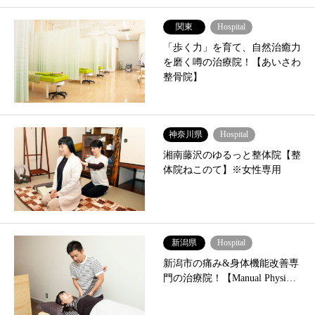
関東
Hospital
「歩く力」を育て、自然治癒力
を磨く噂の治療院！【あいさわ
整骨院】
神奈川県
Hospital
湘南藤沢のゆるっと整体院【整
体院ねこのて】※女性専用
新潟県
Hospital
新潟市の痛み&身体機能改善専
門の治療院！【Manual Physi…