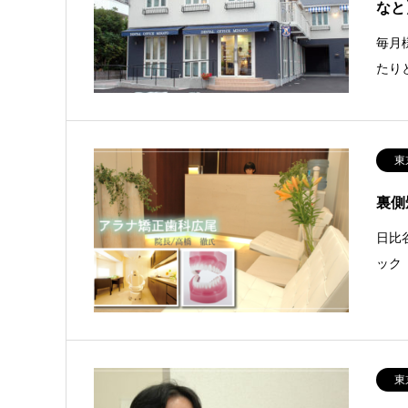
なと
毎月
たり
東
裏側
日比
ック
東