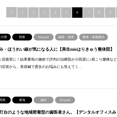

1
2
3
4
5
6
7
8
9
奈川県
関東
Hospital
鍼灸・接骨
整体・各種療法
み・ほうれい線が気になる人に【美生mioはりきゅう整体院】
１回着実に！結果重視の施術で評判の治療院が小田原に♪肩こり腰痛な
の症状から、美容鍼で貴女のお悩みにも答えてく…
岡県
東海
歯科
Hospital
灯台のような地域密着型の歯医者さん。【デンタルオフィスみ