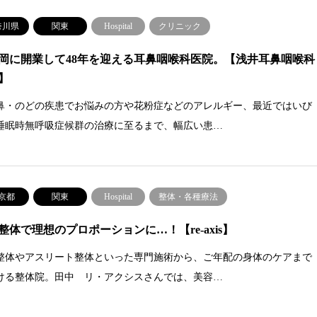
奈川県
関東
Hospital
クリニック
岡に開業して48年を迎える耳鼻咽喉科医院。【浅井耳鼻咽喉科
】
鼻・のどの疾患でお悩みの方や花粉症などのアレルギー、最近ではいび
睡眠時無呼吸症候群の治療に至るまで、幅広い患…
京都
関東
Hospital
整体・各種療法
整体で理想のプロポーションに…！【re-axis】
整体やアスリート整体といった専門施術から、ご年配の身体のケアまで
ける整体院。田中 リ・アクシスさんでは、美容…