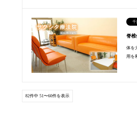
千
脊椎
体を
用を
82件中 51〜60件を表示