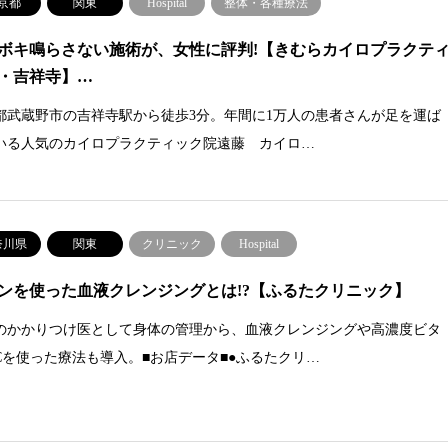
京都
関東
Hospital
整体・各種療法
ボキ鳴らさない施術が、女性に評判!【きむらカイロプラクテ
・吉祥寺】…
都武蔵野市の吉祥寺駅から徒歩3分。年間に1万人の患者さんが足を運ば
いる人気のカイロプラクティック院遠藤 カイロ…
奈川県
関東
クリニック
Hospital
ンを使った血液クレンジングとは!?【ふるたクリニック】
のかかりつけ医として身体の管理から、血液クレンジングや高濃度ビタ
Cを使った療法も導入。■お店データ■●ふるたクリ…