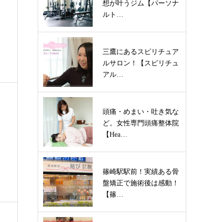
想が叶うジム【パーソナ
ルト…
三鷹にあるスピリチュア
ルサロン！【スピリチュ
アル…
頭痛・めまい・吐き気な
ど。女性専門頭痛整体院
【Hea…
篠崎駅駅前！実績ある骨
盤矯正で施術後は感動！
【篠…