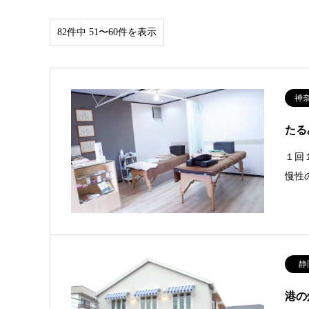
82件中 51〜60件を表示
神
たる
１回
慢性
静
港の