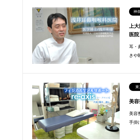
神
上大
医院
耳・
きや
東
美容
美容
手掛