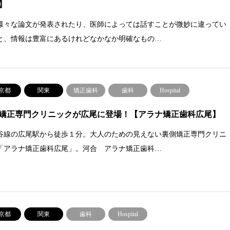
】
様々な論文が発表されたり、医師によっては話すことが微妙に違ってい
と、情報は豊富にあるけれどなかなか明確なもの…
京都
関東
矯正歯科
歯科
Hospital
矯正専門クリニックが広尾に登場！【アラナ矯正歯科広尾】
谷線の広尾駅から徒歩１分。大人のための見えない裏側矯正専門クリニ
「アラナ矯正歯科広尾」。河合 アラナ矯正歯科…
京都
関東
歯科
Hospital