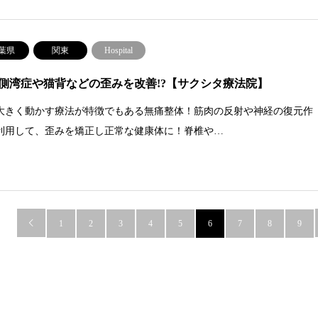
葉県
関東
Hospital
側湾症や猫背などの歪みを改善!?【サクシタ療法院】
大きく動かす療法が特徴でもある無痛整体！筋肉の反射や神経の復元作
利用して、歪みを矯正し正常な健康体に！脊椎や…

1
2
3
4
5
6
7
8
9