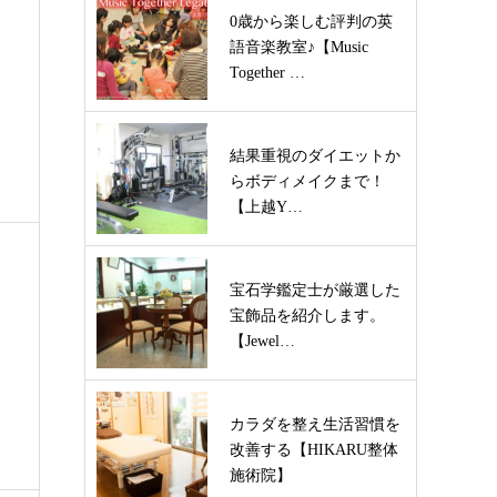
0歳から楽しむ評判の英
語音楽教室♪【Music
ィ
Together …
結果重視のダイエットか
らボディメイクまで！
【上越Y…
宝石学鑑定士が厳選した
宝飾品を紹介します。
【Jewel…
カラダを整え生活習慣を
改善する【HIKARU整体
施術院】