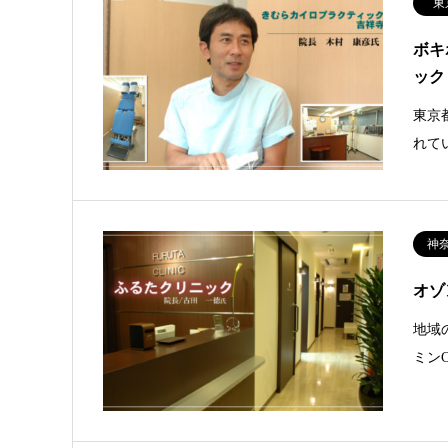
東
ボキ
ック
東京
れて
神
オゾ
地域
ミン