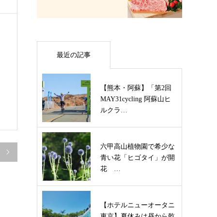
最近の記事
【熊本・阿蘇】「第2回
MAY31cycling 阿蘇山ヒ
ルクラ…
六甲高山植物園で希少な

青い花「ヒゴタイ」が開
花 …
【ホテルニューオータニ
東京】夏休みは昼から乾