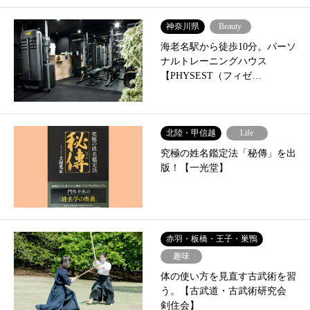
神奈川県
Beauty
海老名駅から徒歩10分。パーソ
ナルトレーニングハウス
【PHYSEST（フィゼ…
北陸・甲信越
Life
究極の姓名鑑定法「秘傳」を出
版！【一光堂】
赤羽・板橋・王子・巣鴨
趣味
体の使い方を見直す古武術を習
う。【古武道・古武術研究会
剣住会】