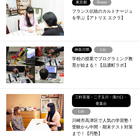
東京都
Beauty
フランス伝統のカルトナージュ
を学ぶ【アトリエ エクラ】
神奈川県
Life
学校の授業でプログラミング教
育が始まる！【品濃町ラボ】
三軒茶屋・二子玉川・溝の口・
青葉台
Life
川崎市高津区で人気の学習塾！
受験から中間・期末テスト対策
まで！【円塾】