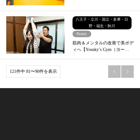
八王子・立川・国立・多摩・日
野・福生・秋川
Beauty
筋肉＆メンタルの改善で美ボデ
ィへ【Yosuky’s Gym（ヨー…
121件中 81〜90件を表示

