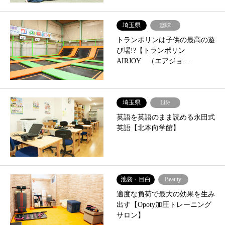
埼玉県
趣味
トランポリンは子供の最高の遊
び場!?【トランポリン
AIRJOY （エアジョ…
埼玉県
Life
英語を英語のまま読める永田式
英語【北本向学館】
池袋・目白
Beauty
適度な負荷で最大の効果を生み
出す【Opoty加圧トレーニング
サロン】