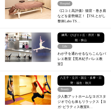
Hospital
《口コミ高評価》猫背・巻き肩
などを姿勢矯正！【TSLとがし
整体Labo TS…
練馬・ひばりヶ丘・所沢・飯
能・狭山
Life
わが子を通わせるならこんなバ
レエ教室【荒木紀子バレエ教
室】
八王子・立川・国立・多摩・日
野・福生・秋川
Beauty
少人数アットホームなヨガスタ
ジオで心も体もリラックス【ヨ
ガ･ピラティス教室R…