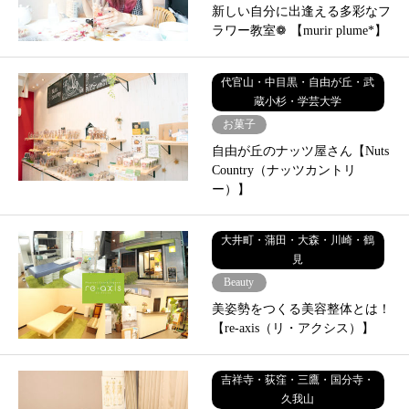
新しい自分に出逢える多彩なフ
ラワー教室❁ 【murir plume*】
代官山・中目黒・自由が丘・武
蔵小杉・学芸大学
お菓子
自由が丘のナッツ屋さん【Nuts
Country（ナッツカントリ
ー）】
大井町・蒲田・大森・川崎・鶴
見
Beauty
美姿勢をつくる美容整体とは！
【re-axis（リ・アクシス）】
吉祥寺・荻窪・三鷹・国分寺・
久我山