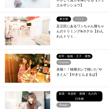
やさしく貴方を輝かせる【ジュ
エルサンショウ】
東京都
ペット
足立区にあるワンちゃん猫ちゃ
んのトリミング&ホテル【わん
わんトリミ…
赤羽・板橋・王子・巣鴨
Gourmet
名物！！味噌ダレで焼いた“や
きとん”【やきとんまるば】
銀座・有楽町・新橋・丸の内・
日本橋
Beauty