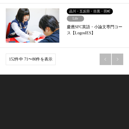
品川・五反田・目黒・田町
Life
慶應SFC英語・小論文専門コー
ス【LogosIES】
152件中 71〜80件を表示

