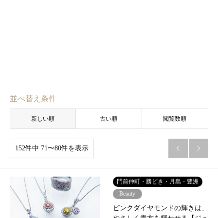
並べ替え条件
新しい順
古い順
閲覧数順
152件中 71〜80件を表示


門前仲町・勝どき・月島・豊洲
Beauty
ピンクダイヤモンドの輝きは、