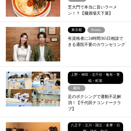
芝大門で本当に旨いラーメ
ン！？【麺酒場天下屋】
東京都
Beauty
有資格者に24時間365日相談で
きる通院不要のカウンセリング
上野・神田・北千住・亀有・青
砥・町屋
趣味
足のボクシングで運動不足解
消！【千代田テコンドークラ
ブ】
八王子・立川・国立・多摩・日