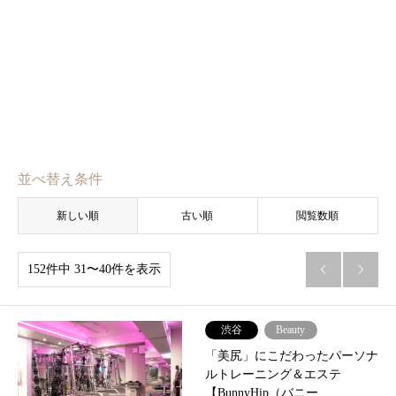
並べ替え条件
新しい順
古い順
閲覧数順
152件中 31〜40件を表示


渋谷
Beauty
「美尻」にこだわったパーソナ
ルトレーニング＆エステ
【BunnyHip（バニー…