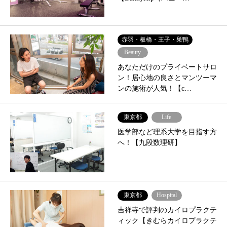
赤羽・板橋・王子・巣鴨
Beauty
あなただけのプライベートサロ
ン！居心地の良さとマンツーマ
ンの施術が人気！【c…
東京都
Life
医学部など理系大学を目指す方
へ！【九段数理研】
東京都
Hospital
吉祥寺で評判のカイロプラクテ
ィック【きむらカイロプラクテ