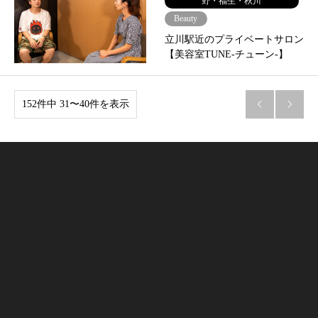
野・福生・秋川
Beauty
立川駅近のプライベートサロン
【美容室TUNE-チューン-】
152件中 31〜40件を表示

