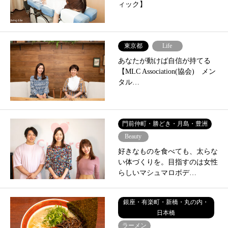
ィック】
東京都
Life
あなたが動けば自信が持てる
【MLC Association(協会) メン
タル…
門前仲町・勝どき・月島・豊洲
Beauty
好きなものを食べても、太らな
い体づくりを。目指すのは女性
らしいマシュマロボデ…
銀座・有楽町・新橋・丸の内・
日本橋
ラーメン