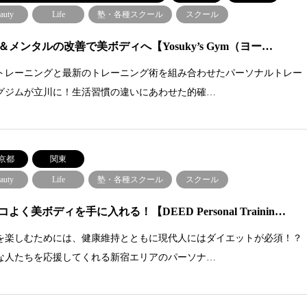
auty
Life
塾・各種スクール
スクール
＆メンタルの改善で美ボディへ【Yosuky’s Gym（ヨー…
トレーニングと最新のトレーニング術を組み合わせたパーソナルトレー
グジムが立川に！生活習慣の違いにあわせた的確…
京都
関東
auty
Life
塾・各種スクール
スクール
よく美ボディを手に入れる！【DEED Personal Trainin…
を楽しむためには、健康維持とともに現代人にはダイエットが必須！？
な人たちを応援してくれる新宿エリアのパーソナ…