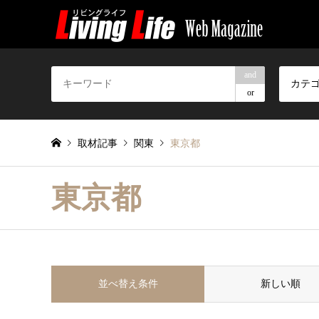
and
カテ
or
取材記事
関東
東京都
東京都
並べ替え条件
新しい順