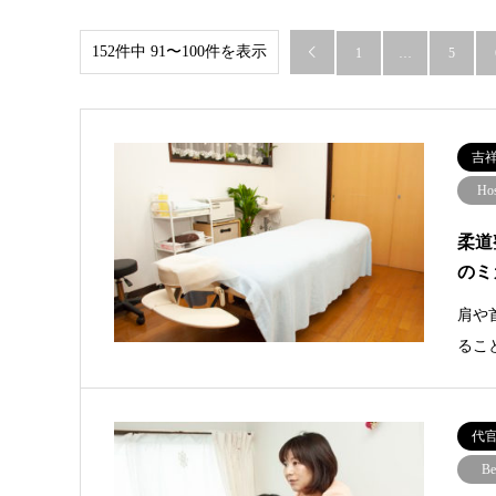
152件中 91〜100件を表示

1
…
5
吉
Hos
柔道
のミ
肩や
るこ
代
Be