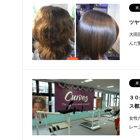
東
ツヤ
大田区
んだ
東
３０
ス都
女性
レー