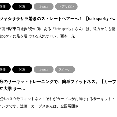
京都
関東
Beauty
ヘアサロン
ツヤ☆サラサラ驚きのストレートヘアーへ！ 【hair sparky ヘ
蒲田駅東口徒歩2分の所にある『hair sparky』さんには、遠方からも傷
髪のケアに足を運ばれる人気サロン。西本 先…
京都
関東
Beauty
スクール
分のサーキットトレーニングで、簡単フィットネス。【カーブ
立大学 サー…
だけの３０分フィットネス！それがカーブスがお届けするサーキットト
ニングです。遠藤 カーブスさんは、全国展開さ…