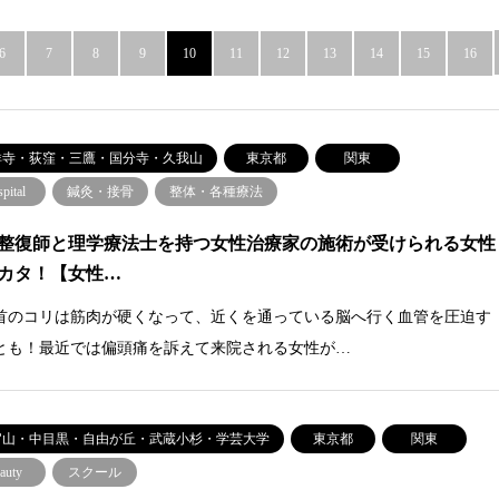
6
7
8
9
10
11
12
13
14
15
16
祥寺・荻窪・三鷹・国分寺・久我山
東京都
関東
pital
鍼灸・接骨
整体・各種療法
整復師と理学療法士を持つ女性治療家の施術が受けられる女性
カタ！【女性…
首のコリは筋肉が硬くなって、近くを通っている脳へ行く血管を圧迫す
とも！最近では偏頭痛を訴えて来院される女性が…
官山・中目黒・自由が丘・武蔵小杉・学芸大学
東京都
関東
auty
スクール