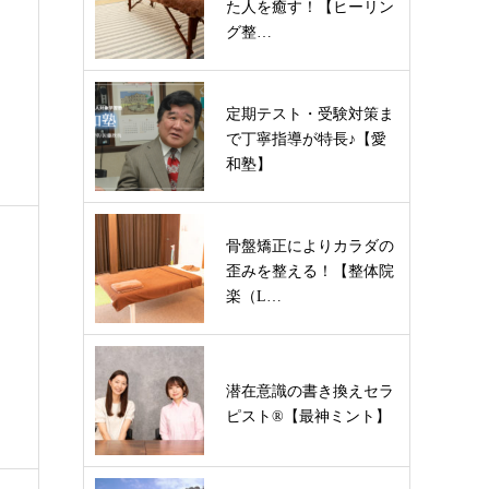
た人を癒す！【ヒーリン
グ整…
定期テスト・受験対策ま
で丁寧指導が特長♪【愛
和塾】
骨盤矯正によりカラダの
歪みを整える！【整体院
楽（L…
潜在意識の書き換えセラ
ピスト®︎【最神ミント】