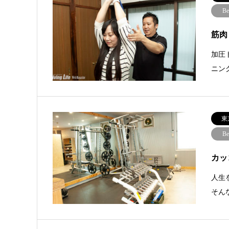
Be
筋肉
加圧
ニン
東
Be
カッコ
人生
そん