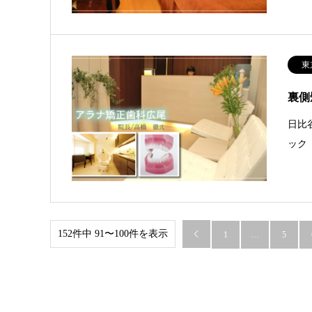
東
裏側
日比
ック
152件中 91〜100件を表示

1
…
5