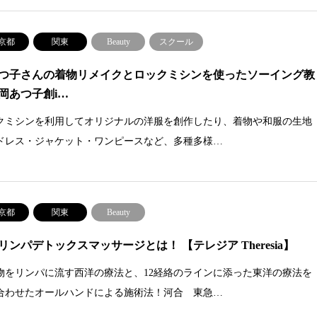
京都
関東
Beauty
スクール
つ子さんの着物リメイクとロックミシンを使ったソーイング教
岡あつ子創i…
クミシンを利用してオリジナルの洋服を創作したり、着物や和服の生地
ドレス・ジャケット・ワンピースなど、多種多様…
京都
関東
Beauty
リンパデトックスマッサージとは！ 【テレジア Theresia】
物をリンパに流す西洋の療法と、12経絡のラインに添った東洋の療法を
合わせたオールハンドによる施術法！河合 東急…