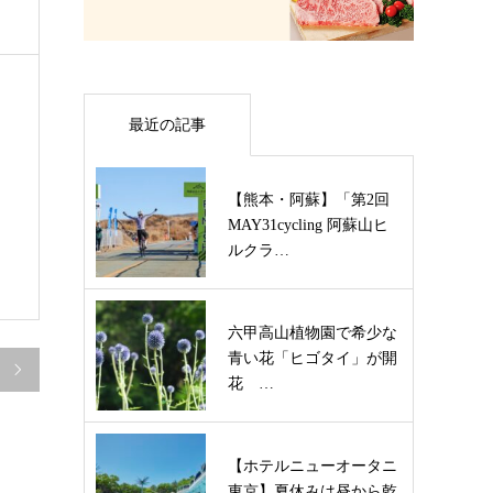
最近の記事
【熊本・阿蘇】「第2回
MAY31cycling 阿蘇山ヒ
ルクラ…
六甲高山植物園で希少な
青い花「ヒゴタイ」が開

花 …
【ホテルニューオータニ
東京】夏休みは昼から乾