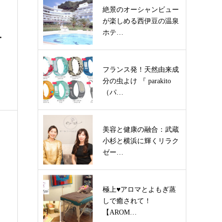
絶景のオーシャンビュー
が楽しめる西伊豆の温泉
ホテ…
…
フランス発！天然由来成
分の虫よけ 『 parakito
（パ…
美容と健康の融合：武蔵
小杉と横浜に輝くリラク
ゼー…
極上♥アロマとよもぎ蒸
しで癒されて！
【AROM…