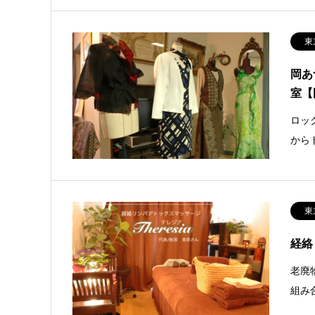
東
岡あ
室【
ロッ
から
東
経絡
老廃
組み