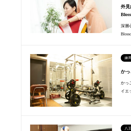
外見
Blo
深層
Bl
練
かっ
かっ
イエ
八