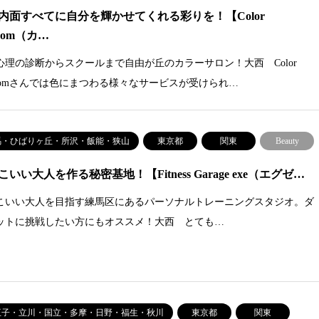
内面すべてに自分を輝かせてくれる彩りを！【Color
ssom（カ…
心理の診断からスクールまで自由が丘のカラーサロン！大西 Color
ossomさんでは色にまつわる様々なサービスが受けられ…
馬・ひばりヶ丘・所沢・飯能・狭山
東京都
関東
Beauty
こいい大人を作る秘密基地！【Fitness Garage exe（エグゼ…
こいい大人を目指す練馬区にあるパーソナルトレーニングスタジオ。ダ
ットに挑戦したい方にもオススメ！大西 とても…
王子・立川・国立・多摩・日野・福生・秋川
東京都
関東