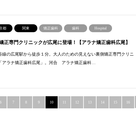
京都
関東
矯正歯科
歯科
Hospital
矯正専門クリニックが広尾に登場！【アラナ矯正歯科広尾】
谷線の広尾駅から徒歩１分。大人のための見えない裏側矯正専門クリニ
「アラナ矯正歯科広尾」。河合 アラナ矯正歯科…
6
7
8
9
10
11
12
13
14
15
16