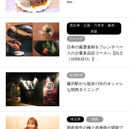
terr…
恵比寿・広尾・六本木・麻布・
赤坂
フレンチ
日本の厳選食材をフレンチベー
スの少量多品目コースへ【白土
（SHIRATO）】…
各国料理
藤沢駅から徒歩13分のオシャレ
な焼肉ダイニング
埼玉県
焼肉
国産和牛の極上赤身肉が堪能で