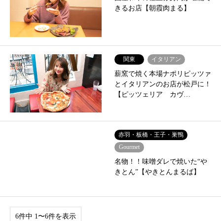
きるお店【朝霞肉まる】
関東
イタリアン
薪窯で焼く本場ナポリピッツァ
とイタリアンのお店が松戸に！
【ピッツェリア カヴ…
赤羽・板橋・王子・巣鴨
Gourmet
名物！！味噌ダレで焼いた“や
きとん”【やきとんまるば】
6件中 1〜6件を表示