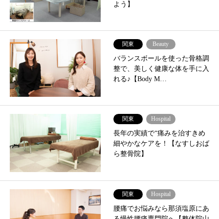
よう】
関東
Beauty
バランスボールを使った骨格調
整で、美しく健康な体を手に入
れる♪【Body M…
関東
Hospital
長年の実績で“痛みを治すきめ
細やかなケアを！【なすしおば
ら整骨院】
関東
Hospital
腰痛でお悩みなら那須塩原にあ
る慢性腰痛専門院へ【整体院山