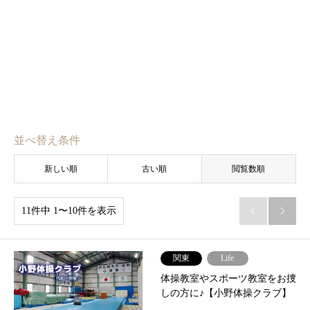
並べ替え条件
新しい順
古い順
閲覧数順
11件中 1〜10件を表示


関東
Life
体操教室やスポーツ教室をお捜
しの方に♪︎【小野体操クラブ】